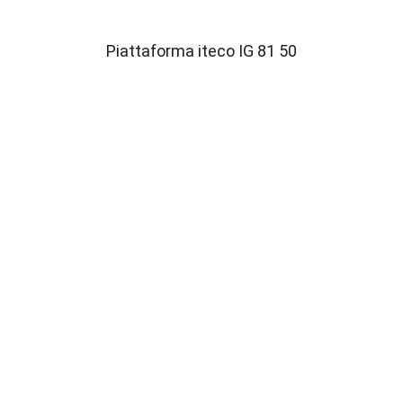
Piattaforma iteco IG 81 50
Contatti
Siamo qui per aiutarti ogni giorno.
EMAIL
co.comimec@virgilio.it
TELEFONO
0773 904 409