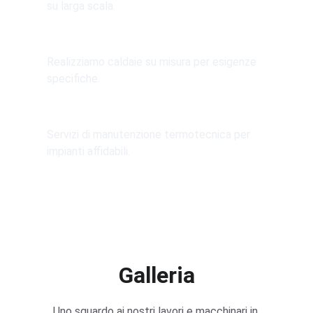
su larga scala.
Piccole caldaierie
Realizziamo caldaie su misura per esigenze 
specifiche.
Manutenzione
Servizi di manutenzione termotecnica per 
impianti affidabili.
Galleria
Uno sguardo ai nostri lavori e macchinari in 